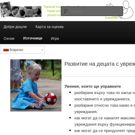
Searc
Main menu
foster.fairstartedu.us
Добре дошли
Карта за оценка
Skip to primary content
Skip to secondary content
Източници
Cесии
Игри
Bulgarian
Развитие на децата с увре
Умения, които ще упражните
разбиране върху това по какъв 
изоставянето и уврежданията;
разбиране относно това какво е 
увреждания;
как могат да се намалят максим
увреждания върху функциониран
как могат да се преодолеят пре