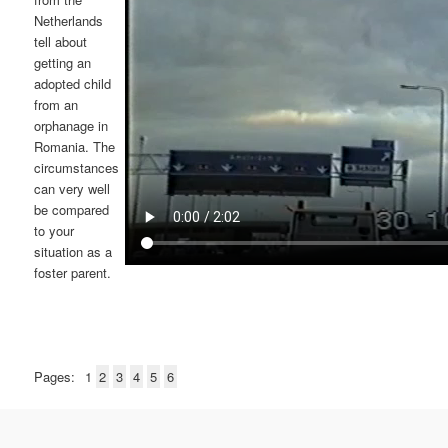
Netherlands
tell about
getting an
adopted child
from an
orphanage in
Romania. The
circumstances
can very well
be compared
to your
situation as a
foster parent.
Pages:
1
2
3
4
5
6